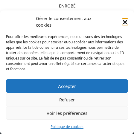
ENROBÉ
PUITS DE FONDATION
Gérer le consentement aux
cookies
ASSAINISSEMENT
Pour offrir les meilleures expériences, nous utilisons des technologies
CONTACTS
telles que les cookies pour stocker et/ou accéder aux informations des
appareils. Le fait de consentir à ces technologies nous permettra de
La Pâquerie
traiter des données telles que le comportement de navigation ou les ID
uniques sur ce site. Le fait de ne pas consentir ou de retirer son
44370 Loireauxence
consentement peut avoir un effet négatif sur certaines caractéristiques
et fonctions.
Tel : 02 40 98 63 16
Accepter
Refuser
Suivez nous
Voir les préférences
Copyright
2026
| Réalisation faite par
Dioqa
Politique de cookies
Mentions légales